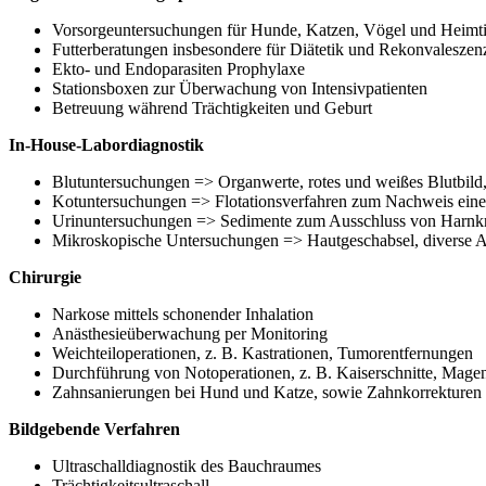
Vorsorgeuntersuchungen für Hunde, Katzen, Vögel und Heimti
Futterberatungen insbesondere für Diätetik und Rekonvaleszen
Ekto- und Endoparasiten Prophylaxe
Stationsboxen zur Überwachung von Intensivpatienten
Betreuung während Trächtigkeiten und Geburt
In-House-Labordiagnostik
Blutuntersuchungen => Organwerte, rotes und weißes Blutbild
Kotuntersuchungen => Flotationsverfahren zum Nachweis eine
Urinuntersuchungen => Sedimente zum Ausschluss von Harnkris
Mikroskopische Untersuchungen => Hautgeschabsel, diverse A
Chirurgie
Narkose mittels schonender Inhalation
Anästhesieüberwachung per Monitoring
Weichteiloperationen, z. B. Kastrationen, Tumorentfernungen
Durchführung von Notoperationen, z. B. Kaiserschnitte, Ma
Zahnsanierungen bei Hund und Katze, sowie Zahnkorrekturen
Bildgebende Verfahren
Ultraschalldiagnostik des Bauchraumes
Trächtigkeitsultraschall