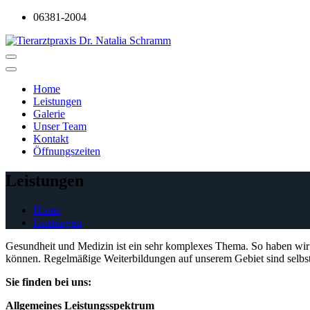
Skip
06381-2004
to
the
content
Primary
Menu
Home
Leistungen
Galerie
Unser Team
Kontakt
Öffnungszeiten
Leistungen
Home
Leistungen
Gesundheit und Medizin ist ein sehr komplexes Thema. So haben wir u
können. Regelmäßige Weiterbildungen auf unserem Gebiet sind selbstv
Sie finden bei uns:
Allgemeines Leistungsspektrum